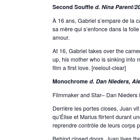
Second Souffle
d. Nina Parent/2
À 16 ans, Gabriel s’empare de la ca
sa mère qui s’enfonce dans la foli
amour.
At 16, Gabriel takes over the camera
up, his mother who is sinking into
film a first love. [reelout-clear]
Monochrome
d. Dan Nieders, Al
Filmmaker and Star– Dan Nieders i
Derrière les portes closes, Juan vi
qu’Élise et Marius flirtent durant u
reprendre contrôle de leurs corps p
Behind closed doors, Juan lives the