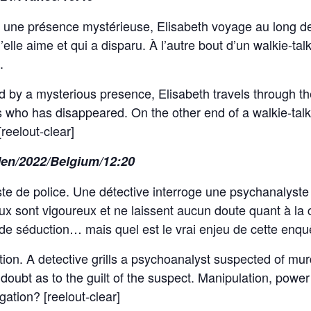
r une présence mystérieuse, Elisabeth voyage au long de
elle aime et qui a disparu. À l’autre bout d’un walkie-tal
.
 by a mysterious presence, Elisabeth travels through th
who has disappeared. On the other end of a walkie-talkie,
reelout-clear]
Men/2022/Belgium/12:20
ste de police. Une détective interroge une psychanalys
x sont vigoureux et ne laissent aucun doute quant à la c
 de séduction… mais quel est le vrai enjeu de cette enqu
ation. A detective grills a psychoanalyst suspected of mu
oubt as to the guilt of the suspect. Manipulation, powe
igation? [reelout-clear]