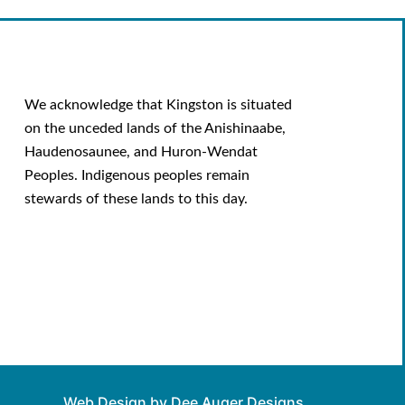
We acknowledge that Kingston is situated
on the unceded lands of the Anishinaabe,
Haudenosaunee, and Huron-Wendat
Peoples. Indigenous peoples remain
stewards of these lands to this day.
Web Design by Dee Auger Designs