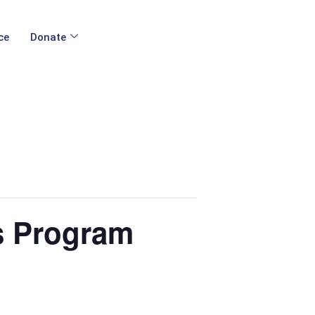
ce
Donate
s Program