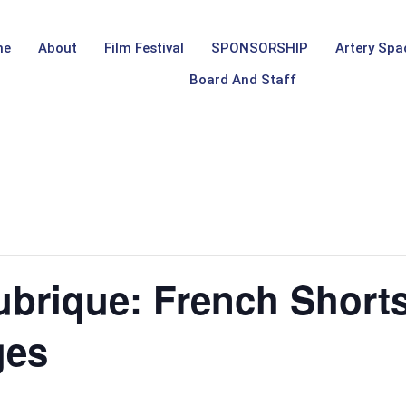
me
About
Film Festival
SPONSORSHIP
Artery Spa
Board And Staff
ubrique: French Short
ges