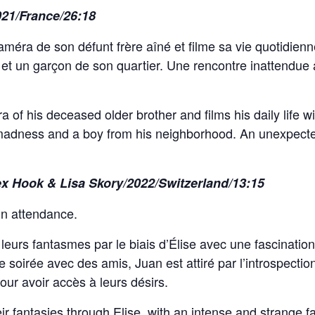
021/France/26:18
méra de son défunt frère aîné et filme sa vie quotidienn
e et un garçon de son quartier. Une rencontre inattendue
 of his deceased older brother and films his daily life wit
 madness and a boy from his neighborhood. An unexpected
ex Hook & Lisa Skory/2022/Switzerland/13:15
n attendance.
t leurs fantasmes par le biais d’Élise avec une fascinatio
ne soirée avec des amis, Juan est attiré par l’introspection
our avoir accès à leurs désirs.
ir fantasies through Elise, with an intense and strange f