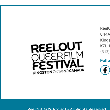
ReelO
844A 
King
K7L 
(613
Foll
ReelOut Art's Project - All Rights Reserved.