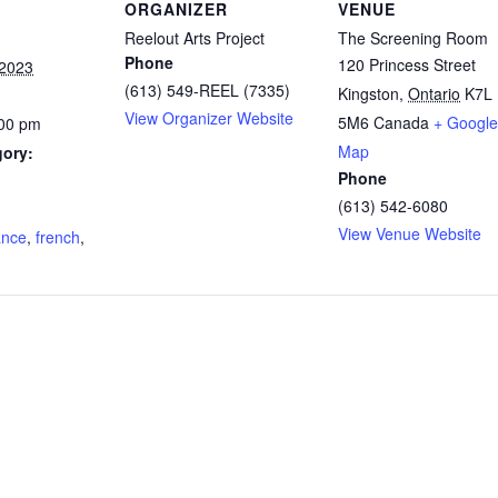
ORGANIZER
VENUE
Reelout Arts Project
The Screening Room
Phone
120 Princess Street
 2023
(613) 549-REEL (7335)
Kingston
,
Ontario
K7L
View Organizer Website
5M6
Canada
+ Google
:00 pm
Map
gory:
Phone
(613) 542-6080
:
View Venue Website
ance
,
french
,